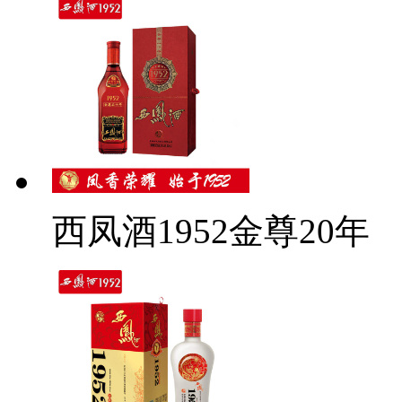
西凤酒1952金尊20年