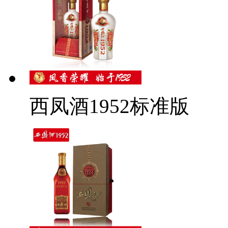
西凤酒1952标准版