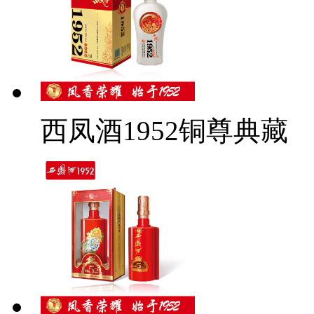
西凤酒1952铜尊典藏