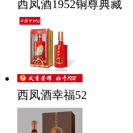
西凤酒1952铜尊典藏
西凤酒幸福52