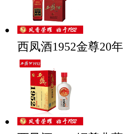
西凤酒1952金尊20年