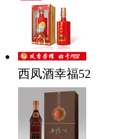
西凤酒幸福52