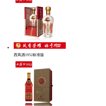
西凤酒1952标准版