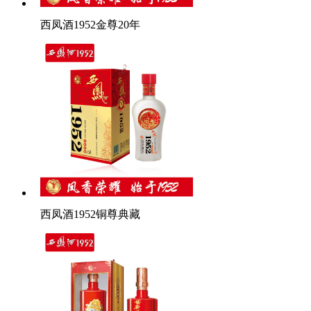
西凤酒1952金尊20年
西凤酒1952铜尊典藏