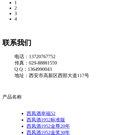
1
2
3
4
联系我们
电话：13720767752
传真：029-88881559
Q Q：1364990043
地址：西安市高新区西部大道117号
产品名称
西凤酒幸福52
西凤酒1952标准版
西凤酒1952金尊20年
西凤酒1952金奖30年