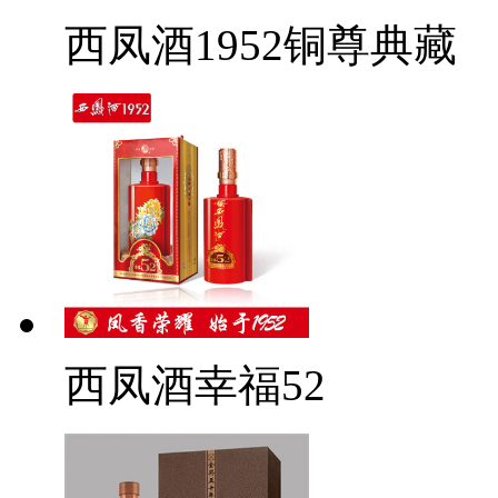
西凤酒1952铜尊典藏
西凤酒幸福52