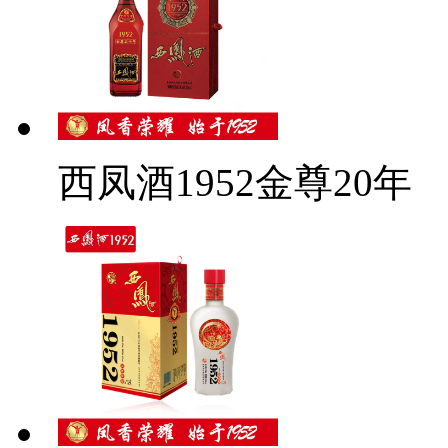
西凤酒1952金尊20年