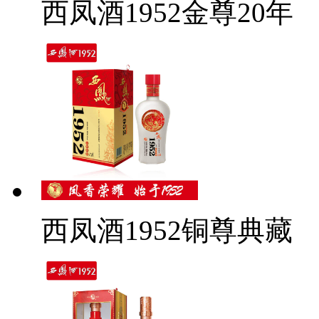
西凤酒1952金尊20年
西凤酒1952铜尊典藏