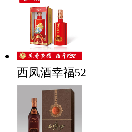
西凤酒幸福52