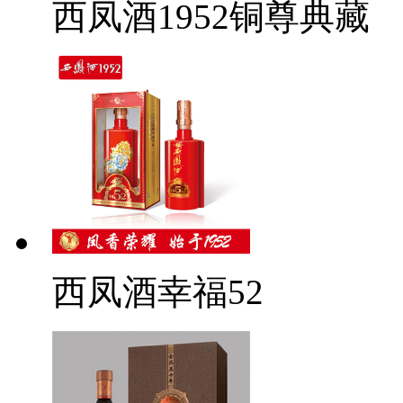
西凤酒1952铜尊典藏
西凤酒幸福52