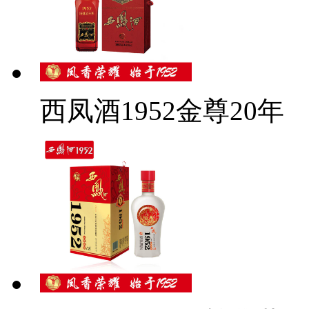
西凤酒1952金尊20年