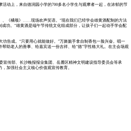
摩活动上，来自德润园小学的700多名小学生与观摩者一起，在浓郁的节
、《橘颂》……现场欢声笑语。“现在我们已经学会雄黄酒配制的方法
制成功。“雄黄酒是端午节传统文化组成部分，让孩子们一起动手学会配
大功告成。“只要用心就能做好。”万旖旎手拿自制香包一脸兴奋。唱一
帮助老人的善事、给嘉宾送一份吉祥、给“德”字性格大礼。在主会场观
市委宣传部、长沙晚报报业集团、岳麓区精神文明建设指导委员会等承
力，加强社会主义核心价值观宣传教育。