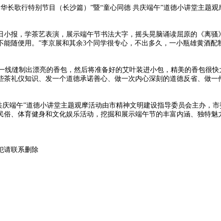
华长歌行特别节目（长沙篇）”暨“童心同德 共庆端午”道德小讲堂主题观
小报，学茶艺表演，展示端午节书法大字，摇头晃脑诵读屈原的《离骚》
不能随便用。”李京展和其余3个同学很专心，不出多久，一小瓶雄黄酒配
一线缝制出漂亮的香包，然后将准备好的艾叶装进小包，精美的香包很快
些茶礼仪知识、发一个道德承诺善心、做一次内心深刻的道德反省、做一件
 共庆端午”道德小讲堂主题观摩活动由市精神文明建设指导委员会主办，
民俗、体育健身和文化娱乐活动，挖掘和展示端午节的丰富内涵、独特魅
犯请联系删除