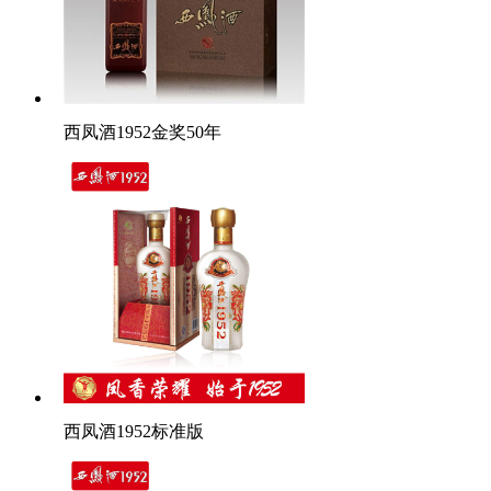
西凤酒1952金奖50年
西凤酒1952标准版