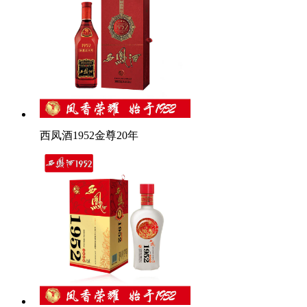
西凤酒1952金尊20年