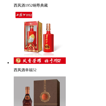
西凤酒1952铜尊典藏
西凤酒幸福52