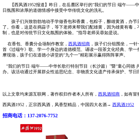
【西凤酒1952报道】昨日，在岳麓区举行的“我们的节日·端午——中
日氛围和浓厚的道德情感中接受中华传统文化的洗礼。
孩子们兴致勃勃地动手学做香包和香囊，包粽子，酿雄黄酒，办节日
了。你看，这是在捣蒜子，等下老师来帮我们配雄黄，因为雄黄有毒，
制，也是对传统节日文化氛围的体验。”指导老师吴蓉如是说。
在香包、香囊分会场制作教室，
西凤酒招商
，孩子们分组围坐，一针
首《过端午》歌、学一个身边的道德模范、诵读一段茶文化经典、学一
摩现场，孩子们在道德小讲堂的“九个一”精彩展示赢得阵阵掌声。
“我们的节日·端午——中华长歌行特别节目（长沙篇）”暨“童心同德
办。该活动通过开展群众性追思纪念、非物质文化遗产传承保护、节日
以上文章均来源互联网，著作权归作者本人所有，
西凤酒招商
，如有冒
西凤酒1952，正宗西凤酒，凤香型精品，中国四大名酒→
西凤酒1952
招商电话：137-2076-7752