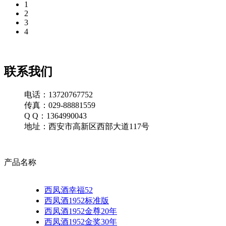
1
2
3
4
联系我们
电话：13720767752
传真：029-88881559
Q Q：1364990043
地址：西安市高新区西部大道117号
产品名称
西凤酒幸福52
西凤酒1952标准版
西凤酒1952金尊20年
西凤酒1952金奖30年