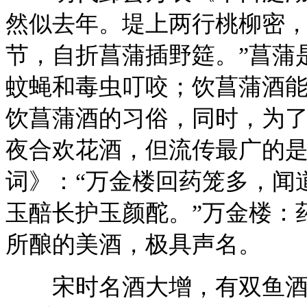
然似去年。堤上两行桃柳密
节，自折菖蒲插野筵。”菖蒲
蚊蝇和毒虫叮咬；饮菖蒲酒
饮菖蒲酒的习俗，同时，为
夜合欢花酒，但流传最广的
词》：“万金楼回药笼多，闻
玉醅长护玉颜酡。”万金楼：
所酿的美酒，极具声名。
宋时名酒大增，有双鱼酒、