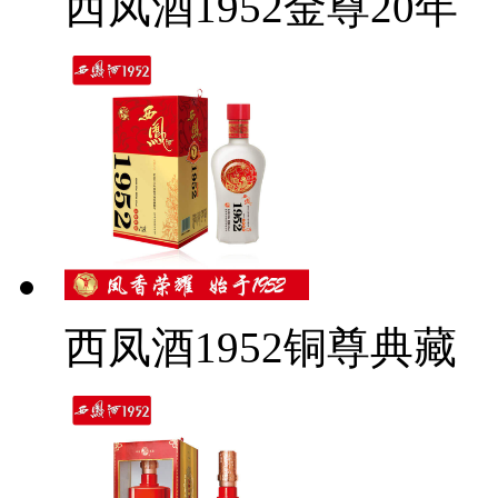
西凤酒1952金尊20年
西凤酒1952铜尊典藏