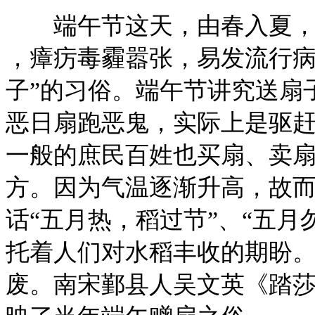
端午节这天，由春入夏，
，瘴疠毒霾嚣张，易发流行病
子”的习俗。端午节讲究送扇
恶日扇跑恶鬼，实际上是驱
一般的庶民百姓也买扇、卖
方。因为气温逐渐升高，故
话“五月热，稻过节”、“五
托着人们对水稻丰收的期盼
废。南宋鄞县人吴文英《踏莎