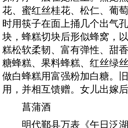
花、蜜红丝桂花、松仁、葡
时用筷子在面上捅几个出气
块，蜂糕切块后形似蜂窝，
糕松软柔韧、富有弹性、甜
糖蜂糕、果料蜂糕、红丝绿
做白蜂糕用富强粉加白糖。
用，并相互馈赠。女儿出嫁
菖蒲酒
明代鄞县万表《午日泛湖》