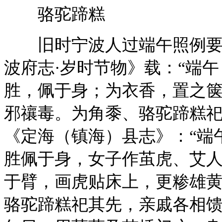
骆驼蹄糕
旧时宁波人过端午照例要做
波府志·岁时节物》载：“端
胜，佩于身；为衣香，置之
邪禳毒。为角黍、骆驼蹄糕祀
《定海（镇海）县志》：“端
胜佩于身，女子作茧虎、艾
于臂，画虎贴床上，更糁雄
骆驼蹄糕祀其先，亲戚各相馈