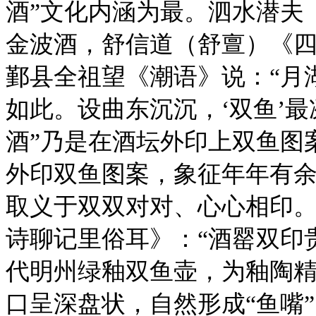
酒”文化内涵为最。泗水潜夫
金波酒，舒信道（舒亶）《四
鄞县全祖望《潮语》说：“月
如此。设曲东沉沉，‘双鱼’最
酒”乃是在酒坛外印上双鱼图
外印双鱼图案，象征年年有余
取义于双双对对、心心相印
诗聊记里俗耳》：“酒罂双印
代明州绿釉双鱼壶，为釉陶
口呈深盘状，自然形成“鱼嘴