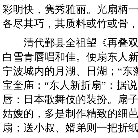
彩明快，隽秀雅丽。光扇柄
各尽其巧，其质料或竹或骨
清代鄞县全祖望《再叠双湖
白雪青唇唱和佳。便扇东人新
宁波城内的月湖、日湖；“东
宝奎庙；“东人新折扇”：据
唇：日本歌舞伎的装扮。扇
姑嫂的，多是制作精致的细
扇；送小叔、婿弟则一把折