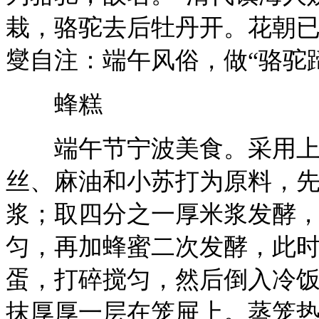
栽，骆驼去后牡丹开。花朝已
燮自注：端午风俗，做“骆驼
蜂糕
端午节宁波美食。采用上
丝、麻油和小苏打为原料，
浆；取四分之一厚米浆发酵
匀，再加蜂蜜二次发酵，此
蛋，打碎搅匀，然后倒入冷
抹厚厚一层在笼屉上。蒸笼