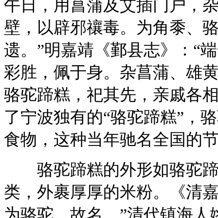
午日，用菖蒲及艾插门户，
壁，以辟邪禳毒。为角黍、
遗。”明嘉靖《鄞县志》：“
彩胜，佩于身。杂菖蒲、雄
骆驼蹄糕，祀其先，亲戚各相
了宁波独有的“骆驼蹄糕”，
食物，这种当年驰名全国的
骆驼蹄糕的外形如骆驼蹄
类，外裹厚厚的米粉。《清嘉
为骆驼，故名。”清代镇海人