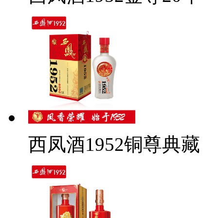
西凤酒1952铜尊典藏