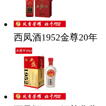
西凤酒1952金尊20年