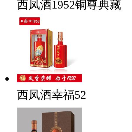
西凤酒1952铜尊典藏
西凤酒幸福52