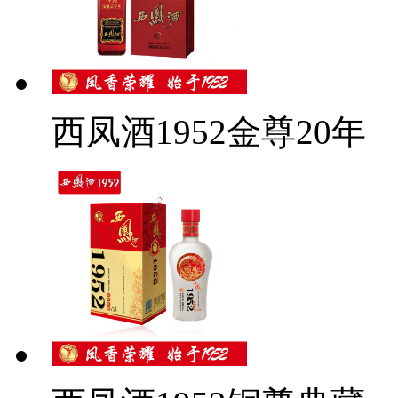
西凤酒1952金尊20年