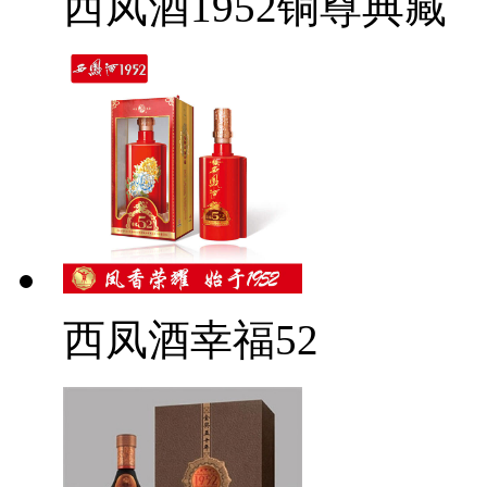
西凤酒1952铜尊典藏
西凤酒幸福52