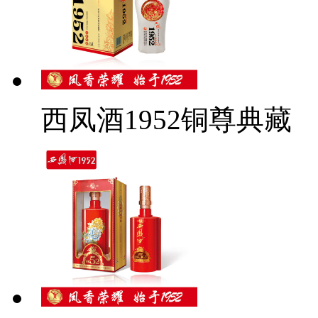
西凤酒1952铜尊典藏