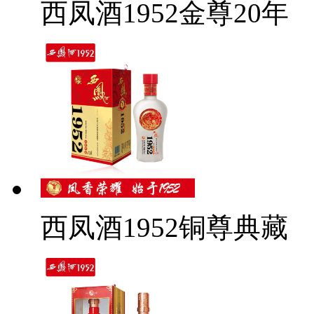
西凤酒1952金尊20年
西凤酒1952铜尊典藏