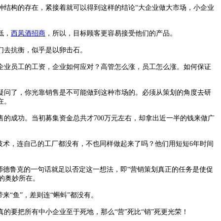
种结构的存在，紧接着就可以得到这样的结论“大企业做大市场，小企业
低，
西凤酒招商
，所以，目标顾客更容易接受他们的产品。
们去抗衡，似乎是以卵击石。
业员工的工资，企业如何应对？高管怎么涨，员工怎么涨。如何保证
问了，你光靠销售是不可能做到这种市场的。必须从策划的角度去研
在。
成功。当初募集资金总共才700万元左右，却拿出近一半的钱来做广
术，连自己的工厂都没有，不也同样做起来了吗？他们用短短6年时间
德鲁克的一句话就足以否定这一想法，即“营销策划真正的任务是使促
的奥妙所在。
“鱼”，差则连“蝌蚪”都没有。
要把所有中小企业至于死地，那么“营”死比“销”死更光荣！