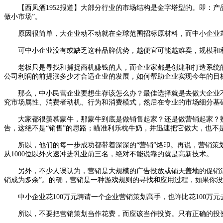
【西凤酒1952报道】大部分行业的市场结构是金字塔型的。即：产
做小市场”。
原因很简单，大企业动不动就在全球范围招标原材料，而中小企业却
可中小企业没有或缺乏这种品牌优势，越便宜可能越难卖，规模和利
老板只是寻找和捕捉商机赚钱的人，而企业家都是创建和打造系统的
公司利润的前提涨多少才合适企业的发展，如何帮助企业实现今年的目
那么，中小民营企业要想生存该怎么办？最佳选择就是去做大企业不
究市场属性、消费者动机、行为和消费模式，然后在专业的市场细分基
大家都很羡慕蒙牛，那蒙牛到底是做销售起家？还是做营销起家？熟知
告，这绝不是“销售”的思路；瞄准利乐枕牛奶，并迅速把它做大，也不是“
所以，他们的每一步成功都带着深深的“营销”烙印。再说，营销策划
从1000位以外火速冲进乳业前三名，绝对不能说靠的就是高新技术。
另外，不少人误认为，营销是大规模的广告投放或铺天盖地的促销活动
销成为多余”。的确，营销是一种游戏规则的寻找和应用过程，如果你没
中小企业花100万元聘请一个企业营销策划高手，也许比花100万元去
所以，不要把营销策划当作花费，而应该当作投资。只有正确的投资，