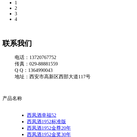
1
2
3
4
联系我们
电话：13720767752
传真：029-88881559
Q Q：1364990043
地址：西安市高新区西部大道117号
产品名称
西凤酒幸福52
西凤酒1952标准版
西凤酒1952金尊20年
西凤酒1952金奖30年