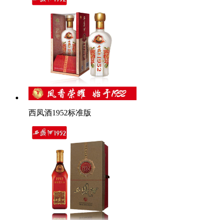
西凤酒1952标准版