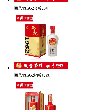
西凤酒1952金尊20年
西凤酒1952铜尊典藏