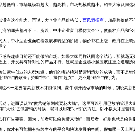
品越低档，市场规模就越大；越高档，市场规模就越小。如果大家认同这
没有这个能力。再说，大企业产品价格低，
西凤酒招商
，却品牌价值不
润的哪头都占不上。所以，中小企业盲目模仿大企业，做低档产品和它
人，中小型企业面临着发展和转型的阶段，物价都在上涨，政府在上调企
标？
感兴趣或目前还不能做的市场。如果大家同样认同这个结论，那就毫无疑
础上，开发具有针对性的产品才行。这就是企业越小越应该注重之道理所
蒙牛创业的人都知道，他们的崛起绝对是营销策划的成功，而不是销售的
销售”的做法；赞助“神5”、操作“超女”，更不是“销售”的行为。
也不一定要靠高新技术才能做到。蒙牛刚开始做市场的时候，别说高新技
，进而误认为“做营销策划就要花大钱”。这里可以引用已故的管理大师
有“大钱”去做营销的时候，就可以用花“小钱”的方法。以小拨大才是营销
打广告要强。因为，前者可以给你带来“渔”；而后者，好则也就是给你带来
你才有可能拥有持续生存的平台和快速发展的空间。假如哪一天上帝真的