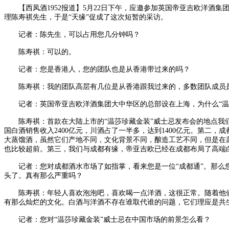
【西凤酒1952报道】5月22日下午，应邀参加英国帝亚吉欧洋酒集
理陈寿祺先生，于是“天缘”促成了这次短暂的采访。
记者：陈先生，可以占用您几分钟吗？
陈寿祺：可以的。
记者：您是香港人，您的团队也是从香港带过来的吗？
陈寿祺：我的团队高层有几位是从香港跟我过来的，多数团队成员是
记者：英国帝亚吉欧洋酒集团大中华区的总部设在上海，为什么“温
陈寿祺：首款在大陆上市的“温莎珍藏金装”威士忌发布会的地点我
国白酒销售收入2400亿元，川酒占了一半多，达到1400亿元。第二，
大蒸馏酒，虽然它们产地不同，文化背景不同，酿造工艺不同，但是在
也比较超前。第三，我们与成都有缘，帝亚吉欧已经在成都布局了高端白
记者：您对成都酒水市场了如指掌，看来您是一位“成都通”。那么您对
头了。真有那么严重吗？
陈寿祺：年轻人喜欢泡泡吧，喜欢喝一点洋酒，这很正常。随着他们
有那么灿烂的文化。白酒与洋酒不存在谁取代谁的问题，它们理应是共
记者：您对“温莎珍藏金装”威士忌在中国市场的前景怎么看？