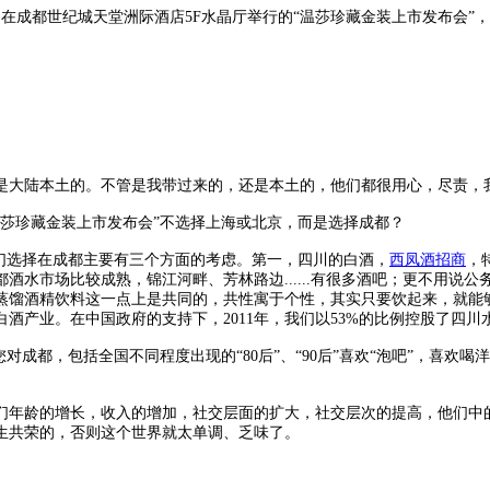
团在成都世纪城天堂洲际酒店5F水晶厅举行的“温莎珍藏金装上市发布会
大陆本土的。不管是我带过来的，还是本土的，他们都很用心，尽责，
莎珍藏金装上市发布会”不选择上海或北京，而是选择成都？
们选择在成都主要有三个方面的考虑。第一，四川的白酒，
西凤酒招商
，
成都酒水市场比较成熟，锦江河畔、芳林路边......有很多酒吧；更不
蒸馏酒精饮料这一点上是共同的，共性寓于个性，其实只要饮起来，就能
酒产业。在中国政府的支持下，2011年，我们以53%的比例控股了四
成都，包括全国不同程度出现的“80后”、“90后”喜欢“泡吧”，喜欢
年龄的增长，收入的增加，社交层面的扩大，社交层次的提高，他们中的
生共荣的，否则这个世界就太单调、乏味了。