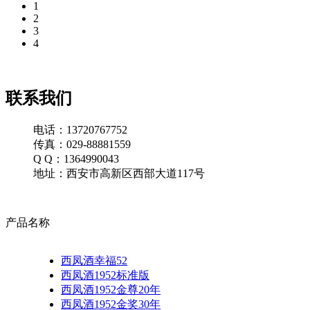
1
2
3
4
联系我们
电话：13720767752
传真：029-88881559
Q Q：1364990043
地址：西安市高新区西部大道117号
产品名称
西凤酒幸福52
西凤酒1952标准版
西凤酒1952金尊20年
西凤酒1952金奖30年