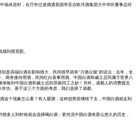
”，中场休息时，在厅外过道偶遇英国帝亚吉欧洋酒集团大中华区董事总经
我感到很宽慰。
特别是高端白酒在影响很大，民间很早就有“川酒云烟”的说法；去年，全
用说公务、商务接待用酒，民间红白喜事用酒。中国白酒和威士忌同属于世界八
够体验到中国白酒和威士忌的异曲同工之妙！另外，成都人的消费观念
川水井坊。基于这三个方面的考虑，我们选择了成都。
喝洋酒这个现象怎么看？有人臆测：这种趋势若继续下去，中国白酒就走到
很多人到时候就会选择喝白酒；更何况中国白酒有那么悠久的历史，