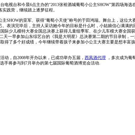
台电视台和今晨6点主办的“2013张裕酒城葡萄小公主SHOW”第四场
训练实践营，继续踏上逐梦征程。
小公主SHOW的亚军、获得“葡萄小天使”称号的于田鸿瑞。舞台上，这位
己。表演完毕后，主持人采访她今年的目标是什么时，小姑娘信心满满的回
丝路国际少儿模特大赛全国总决赛上获得儿童组季军、在少儿车模大赛全国
，第二天一早参加山东综艺台的《我是大明星》总决赛第二期的节目录制，
也取得了多个好成绩，今年继续带着孩子来参加小公主大赛主要是想丰富
活动，自2008年开办以来，已成功举办五届，
西凤酒代理
，多次成为葡
选手将参与到7月举办的第七届国际葡萄酒博览会活动.