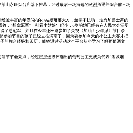
海选在莱山永旺烟台店落下帷幕，经过最后一场海选的激烈角逐并综合前三场
大赛经验丰富的年仅6岁的小姑娘落落大方，丝毫不怯场，走秀加爵士舞的
答，“想拿冠军”！别看小姑娘年纪小，6岁的她已经有在人民大会堂受
获得了总冠军。并且在今年还应邀参加了央视《加油！少年派》节目录
一起参加节目的孩子已经去往济南了，因为要参加今天的小公主大赛才把
孩子的舞台经验和阅历，能够通过活动这个平台从小学习了解葡萄酒文
萄酒节节会亮点，经过层层选拔评选出的葡萄公主更成为代表“酒城烟