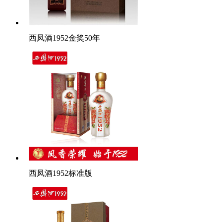
西凤酒1952金奖50年
西凤酒1952标准版