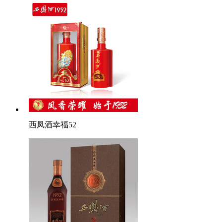
西凤酒幸福52