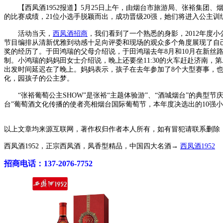
【西凤酒1952报道】5月25日上午，由烟台市旅游局、张裕集团、烟
的比赛成绩，21位小选手脱颖而出，成功晋级20强，她们将进入公主
活动当天，
西凤酒招商
，我们看到了一个熟悉的身影，2012年度
节目编排从清新优雅到动感十足向评委和现场的观众多个角度展现了自
奖的经历了。于田鸿瑞的父母介绍说，于田鸿瑞去年8月和10月在新
制。小鸿瑞的妈妈田女士介绍说，晚上还要坐11:30的火车赶赴济南
出发时间延迟在了晚上。妈妈表示，孩子在去年参加了8个大型赛事，
化，园孩子的公主梦。
“张裕葡萄公主SHOW”是张裕“主题体验游”、“酒城烟台”的典型节庆
台”葡萄酒文化传播的使者亮相烟台国际葡萄节，本年度决选出的10强小
以上文章均来源互联网，著作权归作者本人所有，如有冒犯请联系删除
西凤酒1952，正宗西凤酒，凤香型精品，中国四大名酒→
西凤酒1952
招商电话：137-2076-7752