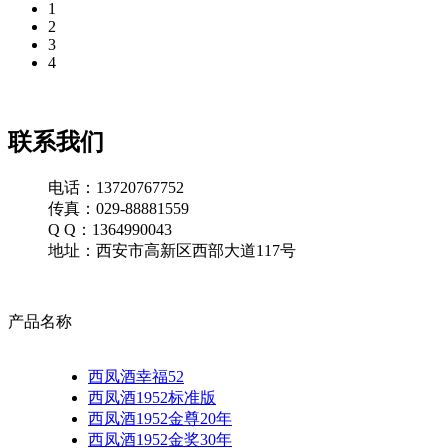
1
2
3
4
联系我们
电话：13720767752
传真：029-88881559
Q Q：1364990043
地址：西安市高新区西部大道117号
产品名称
西凤酒幸福52
西凤酒1952标准版
西凤酒1952金尊20年
西凤酒1952金奖30年