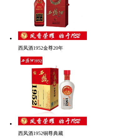
西凤酒1952金尊20年
西凤酒1952铜尊典藏