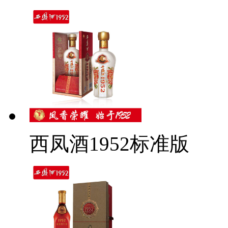
西凤酒1952标准版