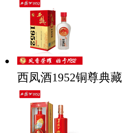
西凤酒1952铜尊典藏