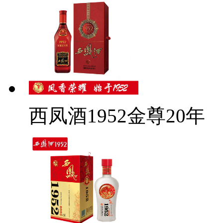
西凤酒1952金尊20年