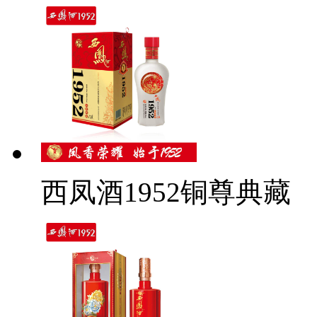
西凤酒1952铜尊典藏