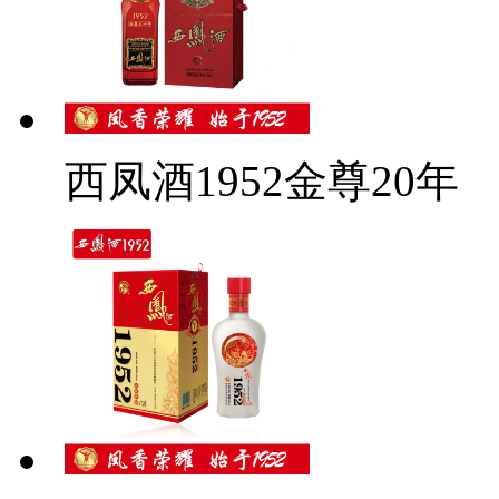
西凤酒1952金尊20年