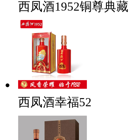
西凤酒1952铜尊典藏
西凤酒幸福52