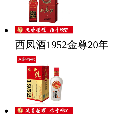
西凤酒1952金尊20年