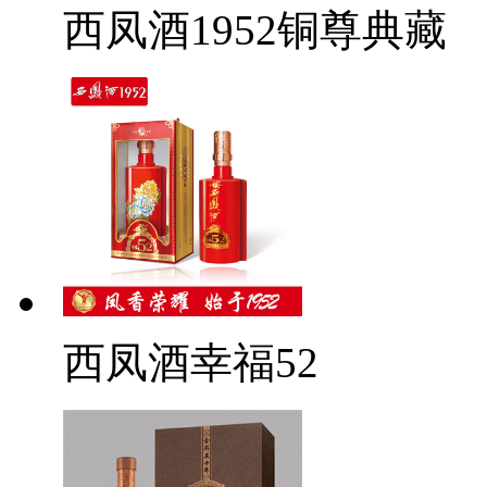
西凤酒1952铜尊典藏
西凤酒幸福52